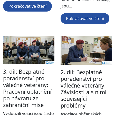
jsou…
Pokračovat ve čtení
Pokračovat ve čtení
3. díl: Bezplatné
2. díl: Bezplatné
poradenství pro
poradenství pro
válečné veterány:
válečné veterány:
Pracovní uplatnění
Závislosti a s nimi
po návratu ze
související
zahraniční mise
problémy
Vysloužilí vojáci jsou často
Asociace občanských