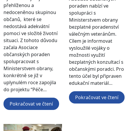
přehlíženou a
poraden nabízí ve
nedoceněnou skupinou
spolupráci s
občanů, které se
Ministerstvem obrany
nedostává adekvátní
bezplatné poradenství
pomoci ve složité životní
válečným veteránům.
situaci. Z tohoto důvodu
Cílem je informovat
začala Asociace
vysloužilé vojáky o
občanských poraden
možnosti využití
spolupracovat s
bezplatných konzultací s
Ministerstvem obrany,
občanskými poradci. Pro
konkrétně se již v
tento účel byl připraven
uplynulém roce zapojila
edukační materiál…
do projektu “Péče…
Pokračovat ve čtení
Pokračovat ve čtení