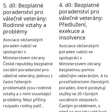
4. díl: Bezplatné
5. díl: Bezplatné
poradenství pro
poradenství pro
válečné veterány:
válečné veterány:
Předlužení,
Rodinné vztahy a
exekuce a
problémy
insolvence
Asociace občanských
Asociace občanských
poraden nabízí ve
poraden nabízí ve
spolupráci s
spolupráci s
Ministerstvem obrany
Ministerstvem obrany
České republiky bezplatné
bezplatnou pomoc
sociální poradenství pro
válečným veteránům. A to
válečné veterány. Jednou z
prostřednictvím členských
často řešených
poraden, které poskytují
problematik jsou rodinné
služby ve 20 různých
vztahy a s nimi související
sociálních oblastech.
problémy. Mezi příčiny
Častým problémem, s
rozpadu rodiny patř…
nímž se poradci setkávají,