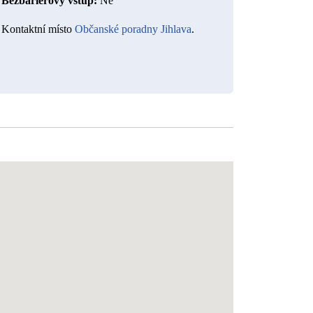
Bezbariérový vstup:
 Ne
Kontaktní místo 
Občanské poradny Jihlava
.  