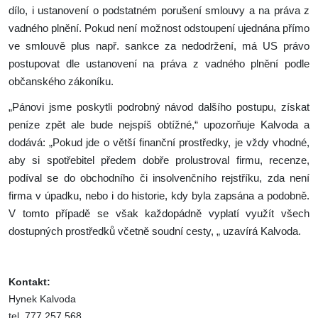
dílo, i ustanovení o podstatném porušení smlouvy a na práva z
vadného plnění. Pokud není možnost odstoupení ujednána přímo
ve smlouvě plus např. sankce za nedodržení, má US právo
postupovat dle ustanovení na práva z vadného plnění podle
občanského zákoníku.
„Pánovi jsme poskytli podrobný návod dalšího postupu, získat
peníze zpět ale bude nejspíš obtížné,“ upozorňuje Kalvoda a
dodává: „Pokud jde o větší finanční prostředky, je vždy vhodné,
aby si spotřebitel předem dobře prolustroval firmu, recenze,
podíval se do obchodního či insolvenčního rejstříku, zda není
firma v úpadku, nebo i do historie, kdy byla zapsána a podobně.
V tomto případě se však každopádně vyplatí využít všech
dostupných prostředků včetně soudní cesty, „ uzavírá Kalvoda.
Kontakt:
Hynek Kalvoda
tel. 777 257 568