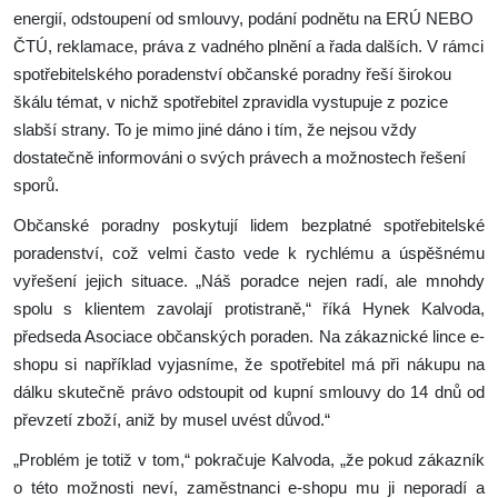
energií, odstoupení od smlouvy, podání podnětu na ERÚ NEBO
ČTÚ, reklamace, práva z vadného plnění a řada dalších. V rámci
spotřebitelského poradenství občanské poradny řeší širokou
škálu témat, v nichž spotřebitel zpravidla vystupuje z pozice
slabší strany. To je mimo jiné dáno i tím, že nejsou vždy
dostatečně informováni o svých právech a možnostech řešení
sporů.
Občanské poradny poskytují lidem bezplatné spotřebitelské
poradenství, což velmi často vede k rychlému a úspěšnému
vyřešení jejich situace. „Náš poradce nejen radí, ale mnohdy
spolu s klientem zavolají protistraně,“ říká Hynek Kalvoda,
předseda Asociace občanských poraden. Na zákaznické lince e-
shopu si například vyjasníme, že spotřebitel má při nákupu na
dálku skutečně právo odstoupit od kupní smlouvy do 14 dnů od
převzetí zboží, aniž by musel uvést důvod.“
„Problém je totiž v tom,“ pokračuje Kalvoda, „že pokud zákazník
o této možnosti neví, zaměstnanci e-shopu mu ji neporadí a