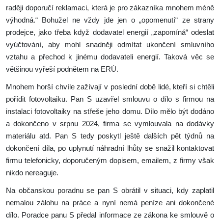
raději doporučí reklamaci, která je pro zákazníka mnohem méně
výhodná.“ Bohužel ne vždy jde jen o „opomenutí“ ze strany
prodejce, jako třeba když dodavatel energií „zapomíná“ odeslat
vyúčtování, aby mohl snadněji odmítat ukončení smluvního
vztahu a přechod k jinému dodavateli energií. Taková věc se
většinou vyřeší podnětem na ERÚ.
Mnohem horší chvíle zažívají v poslední době lidé, kteří si chtěli
pořídit fotovoltaiku. Pan S uzavřel smlouvu o dílo s firmou na
instalaci fotovoltaiky na střeše jeho domu. Dílo mělo být dodáno
a dokončeno v srpnu 2024, firma se vymlouvala na dodávky
materiálu atd. Pan S tedy poskytl ještě dalších pět týdnů na
dokončení díla, po uplynutí náhradní lhůty se snažil kontaktovat
firmu telefonicky, doporučeným dopisem, emailem, z firmy však
nikdo nereaguje.
Na občanskou poradnu se pan S obrátil v situaci, kdy zaplatil
nemalou zálohu na práce a nyní nemá peníze ani dokončené
dílo. Poradce panu S předal informace ze zákona ke smlouvě o