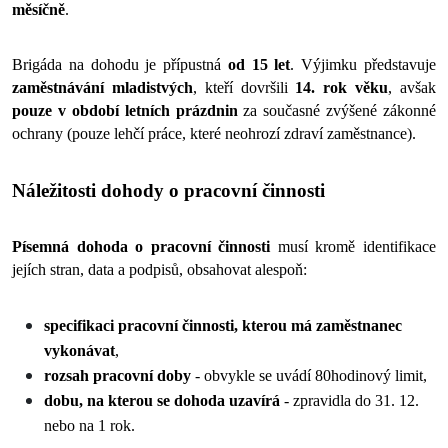
měsíčně
. 
Brigáda na dohodu je přípustná 
od 15 let
. Výjimku představuje 
zaměstnávání mladistvých
, kteří dovršili 
14. rok věku
, avšak 
pouze v období letních prázdnin
 za současné zvýšené zákonné 
ochrany (pouze lehčí práce, které neohrozí zdraví zaměstnance).
Náležitosti dohody o pracovní činnosti
Písemná dohoda o pracovní činnosti
 musí kromě identifikace 
jejích stran, data a podpisů, obsahovat alespoň:
specifikaci pracovní činnosti, kterou má zaměstnanec 
vykonávat
,
rozsah pracovní doby
 - obvykle se uvádí 80hodinový limit,
dobu, na kterou se dohoda uzavírá 
- zpravidla do 31. 12. 
nebo na 1 rok. 