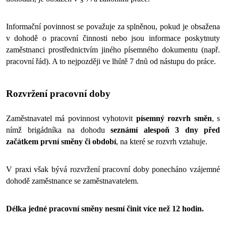
Informační povinnost se považuje za splněnou, pokud je obsažena 
v dohodě o pracovní činnosti nebo jsou informace poskytnuty 
zaměstnanci prostřednictvím jiného písemného dokumentu (např. 
pracovní řád). A to nejpozději ve lhůtě 7 dnů od nástupu do práce.
Rozvržení pracovní doby
Zaměstnavatel má povinnost vyhotovit 
písemný rozvrh směn
, s 
nímž brigádníka na dohodu 
seznámí alespoň 3 dny před 
začátkem první směny či období
, na které se rozvrh vztahuje. 
V praxi však bývá rozvržení pracovní doby ponecháno vzájemné 
dohodě zaměstnance se zaměstnavatelem.
Délka jedné pracovní směny nesmí činit více než 12 hodin. 