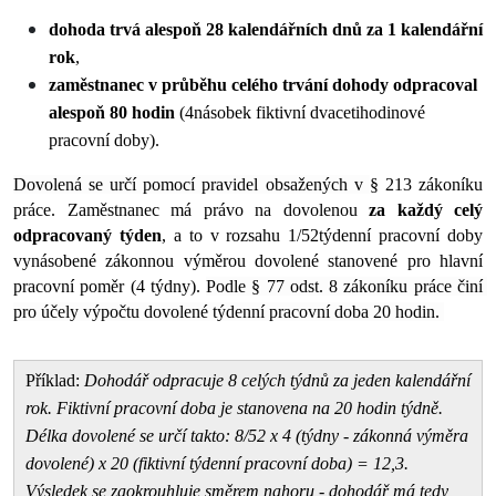
dohoda trvá alespoň 28 kalendářních dnů za 1 kalendářní 
rok
,
zaměstnanec v průběhu celého trvání dohody odpracoval 
alespoň 80 hodin
 (4násobek fiktivní dvacetihodinové 
pracovní doby).
Dovolená se určí pomocí pravidel obsažených v 
§ 213 zákoníku 
práce. Zaměstnanec má právo na dovolenou 
za každý celý 
odpracovaný týden
, a to v rozsahu 1/52týdenní pracovní doby 
vynásobené zákonnou výměrou dovolené stanovené pro hlavní 
pracovní poměr (4 týdny). 
Podle § 77 odst. 8 zákoníku práce činí 
pro účely výpočtu dovolené týdenní pracovní doba 20 hodin. 
Příklad:
 Dohodář odpracuje 8 celých týdnů za jeden kalendářní 
rok. Fiktivní pracovní doba je stanovena na 20 hodin týdně. 
Délka dovolené se určí takto: 8/52 x 4 (týdny - zákonná výměra 
dovolené) x 20 (fiktivní týdenní pracovní doba) = 12,3. 
Výsledek se zaokrouhluje směrem nahoru - dohodář má tedy 