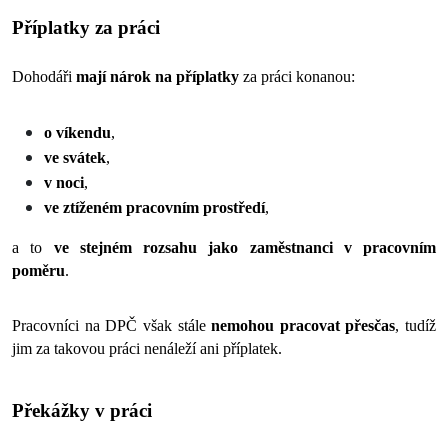
Příplatky za práci
Dohodáři 
mají nárok na příplatky
 za práci konanou:
o víkendu
,
ve svátek
, 
v noci
, 
ve ztíženém pracovním prostředí
,
a to 
ve stejném rozsahu jako zaměstnanci v pracovním 
poměru
.   
Pracovníci na DPČ však stále 
nemohou pracovat přesčas
, tudíž 
jim za takovou práci nenáleží ani příplatek. 
Překážky v práci