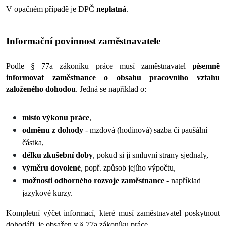
V opačném případě je DPČ 
neplatná
.
Informační povinnost zaměstnavatele
Podle § 77a zákoníku práce musí zaměstnavatel 
písemně 
informovat zaměstnance o obsahu pracovního vztahu 
založeného dohodou
. Jedná se například o:
místo výkonu práce
, 
odměnu z dohody
 - mzdová (hodinová) sazba či paušální 
částka,
délku zkušební doby
, pokud si ji smluvní strany sjednaly, 
výměru dovolené
, popř. způsob jejího výpočtu, 
možnosti odborného rozvoje zaměstnance
 - například 
jazykové kurzy.
Kompletní výčet informací, které musí zaměstnavatel poskytnout 
dohodáři, je obsažen v § 77a zákoníku práce. 