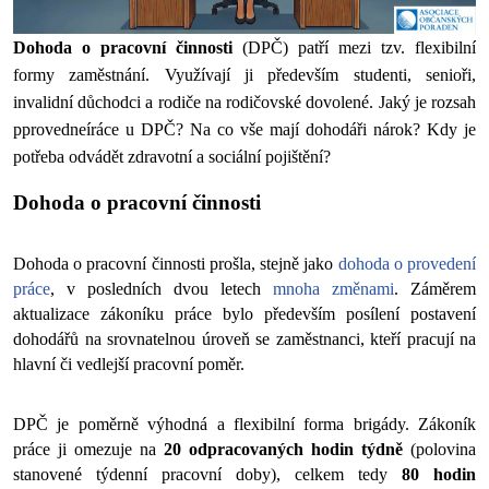
Dohoda o pracovní činnosti
 (DPČ) patří mezi tzv. flexibilní 
formy zaměstnání. Využívají ji především studenti, senioři, 
invalidní důchodci a rodiče na rodičovské dovolené. Jaký je rozsah 
pprovedneíráce u DPČ? Na co vše mají dohodáři nárok? Kdy je 
potřeba odvádět zdravotní a sociální pojištění? 
Dohoda o pracovní činnosti
Dohoda o pracovní činnosti prošla, stejně jako 
dohoda o provedení 
práce
, v posledních dvou letech 
mnoha změnami
. Záměrem 
aktualizace zákoníku práce bylo především posílení postavení 
dohodářů na srovnatelnou úroveň se zaměstnanci, kteří pracují na 
hlavní či vedlejší pracovní poměr. 
DPČ je poměrně výhodná a flexibilní forma brigády. Zákoník 
práce ji omezuje na 
20 odpracovaných hodin týdně 
(polovina 
stanovené týdenní pracovní doby), celkem tedy
 80 hodin 