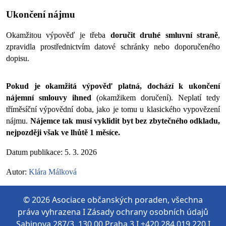
Ukončení nájmu
Okamžitou výpověď je třeba 
doručit druhé smluvní straně
, 
zpravidla prostřednictvím datové schránky nebo doporučeného 
dopisu. 
Pokud je okamžitá výpověď platná, dochází k ukončení 
nájemní smlouvy ihned 
(okamžikem doručení). Neplatí tedy 
tříměsíční výpovědní doba, jako je tomu u klasického vypovězení 
nájmu. 
Nájemce tak musí vyklidit byt bez zbytečného odkladu, 
nejpozději však ve lhůtě 1 měsíce.
Datum publikace: 5. 3. 2026
Autor: 
Klára Málková
© 2026 Asociace občanských poraden, všechna
práva vyhrazena I
Zásady ochrany osobních údajů
Sabinova 287/3, 130 00 Praha 3 I +420 284 019 220 I