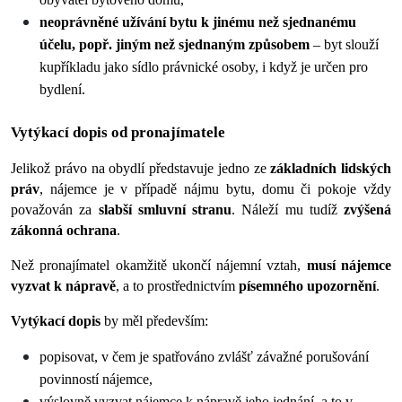
neoprávněné užívání bytu k jinému než sjednanému 
účelu, popř. jiným než sjednaným způsobem
 – byt slouží 
kupříkladu jako sídlo právnické osoby, i když je určen pro 
bydlení.
Vytýkací dopis od pronajímatele
Jelikož právo na obydlí představuje jedno ze 
základních lidských 
práv
, nájemce je v případě nájmu bytu, domu či pokoje vždy 
považován za 
slabší smluvní stranu
. Náleží mu tudíž 
zvýšená 
zákonná ochrana
.
Než pronajímatel okamžitě ukončí nájemní vztah, 
musí nájemce 
vyzvat k nápravě
, a to prostřednictvím 
písemného upozornění
.
Vytýkací dopis
 by měl především:
popisovat, v čem je spatřováno zvlášť závažné porušování 
povinností nájemce,
výslovně vyzvat nájemce k nápravě jeho jednání, a to v 