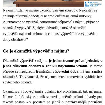
Nájemní vztah je možné ukončit různými způsoby. Nejčastěji se 
aplikuje písemná dohoda
či neprodloužení nájemní smlouvy.
Alternativně se využívá jednostranná výpověď z nájmu, případně 
okamžitá výpověď. Z jakých důvodů je možné okamžitě 
vypovědět nájemní smlouvu a co musí výpověď bez výpovědní 
doby obsahovat?
Co je okamžitá výpověď z nájmu? 
Okamžitá výpověď z nájmu je jednostranné právní jednání, v 
jehož důsledku dochází k zániku nájemního vztahu.
 V tomto 
případě se 
neuplatní tříměsíční výpovědní doba, nájem zaniká 
okamžitě
. To znamená, že nájemce musí nemovitost vyklidit bez 
zbytečného odkladu.
Okamžitou výpověď může uplatnit jak pronajímatel, tak nájemce. 
Nicméně občanský zákoník stanoví poměrně striktní důvody pro 
takový postup - v podstatě se jedná o 
nejzávažnější porušení 