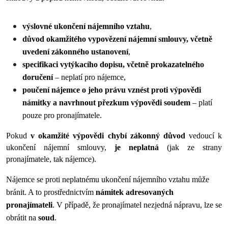
výslovné ukončení nájemního vztahu
,
důvod okamžitého vypovězení nájemní smlouvy, včetně 
uvedení zákonného ustanovení
,
specifikaci vytýkacího dopisu, včetně prokazatelného 
doručení 
– neplatí pro nájemce, 
poučení nájemce o jeho právu vznést proti výpovědi 
námitky a navrhnout přezkum výpovědi soudem
 – platí 
pouze pro pronajímatele.
Pokud
 v okamžité výpovědi chybí zákonný důvod
 vedoucí k 
ukončení nájemní smlouvy, 
je neplatná
 (jak ze strany 
pronajímatele, tak nájemce). 
Nájemce se proti neplatnému ukončení nájemního vztahu může 
bránit. A to prostřednictvím 
námitek adresovaných 
pronajímateli
. V případě, že pronajímatel nezjedná nápravu, lze se 
obrátit na 
soud
. 