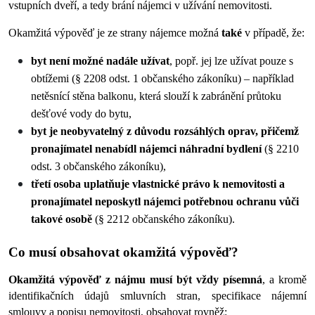
vstupních dveří, a tedy brání nájemci v užívání nemovitosti.
Okamžitá výpověď je ze strany nájemce možná 
také
 v případě, že:
byt není možné nadále užívat
, popř. jej lze užívat pouze s 
obtížemi (§ 2208 odst. 1 občanského zákoníku) – například 
netěsnící stěna balkonu, která slouží k zabránění průtoku 
dešťové vody do bytu,
byt je neobyvatelný z důvodu rozsáhlých oprav, přičemž 
pronajímatel nenabídl nájemci náhradní bydlení 
(§ 2210 
odst. 3 občanského zákoníku),
třetí osoba uplatňuje vlastnické právo k nemovitosti a 
pronajímatel neposkytl nájemci potřebnou ochranu vůči 
takové osobě
 (§ 2212 občanského zákoníku).
Co musí obsahovat okamžitá výpověď?
Okamžitá výpověď z nájmu musí být vždy písemná
,
a kromě 
identifikačních údajů smluvních stran, specifikace nájemní 
smlouvy a popisu nemovitosti, obsahovat rovněž: