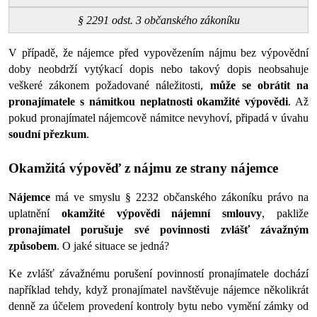
§ 2291 odst. 3 občanského zákoníku
V případě, že nájemce před vypovězením nájmu bez výpovědní 
doby neobdrží vytýkací dopis nebo takový dopis neobsahuje 
veškeré zákonem požadované náležitosti,
 může se obrátit na 
pronajímatele s námitkou neplatnosti okamžité výpovědi
. Až 
pokud pronajímatel nájemcově námitce nevyhoví, připadá v úvahu 
soudní přezkum
. 
Okamžitá výpověď z nájmu ze strany nájemce
Nájemce
 má ve smyslu § 2232 občanského zákoníku právo na 
uplatnění 
okamžité výpovědi nájemní smlouvy
, pakliže 
pronajímatel porušuje své povinnosti zvlášť závažným 
způsobem
. O jaké situace se jedná? 
Ke zvlášť závažnému porušení povinností pronajímatele dochází 
například tehdy, když pronajímatel navštěvuje nájemce několikrát 
denně za účelem provedení kontroly bytu nebo vymění zámky od 