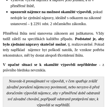
přiměřené lhůtě,
upozornit nájemce na možnost okamžité výpovědi
, pokud 
nedojde ke zjednání nápravy, ideálně s odkazem na zákonné 
ustanovení – § 2291 odst. 2 občanského zákoníku.
Přiměřená lhůta není stanovena zákonem ani judikaturou. Vždy 
tudíž záleží na specifikách každého případu. 
Podstatné je, aby 
bylo zjednání nápravy skutečně možné
, tj. realizovatelné. Pokud 
tedy například  nájemce byt poškodí natolik, že vznikne potřeba 
rekonstrukce, měl by dostat alespoň třicetidenní lhůtu. 
V opačné situaci se k okamžité výpovědi nepřihlédne 
- z 
právního hlediska nevznikla. 
Neuvede-li pronajímatel ve výpovědi, v čem spatřuje zvlášť 
závažné porušení nájemcovy povinnosti, nebo nevyzve-li před 
doručením výpovědi nájemce, aby v přiměřené době odstranil 
své závadné chování, popřípadě odstranil protiprávní stav, k 
výpovědi se nepřihlíží.