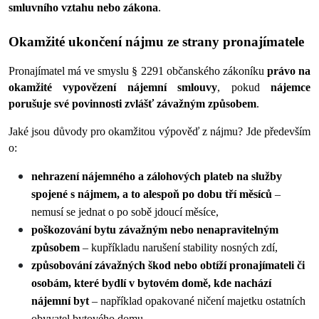
smluvního vztahu nebo zákona
. 
Okamžité ukončení nájmu ze strany pronajímatele
Pronajímatel má ve smyslu § 2291 občanského zákoníku 
právo na 
okamžité vypovězení nájemní smlouvy
, pokud 
nájemce 
porušuje své povinnosti zvlášť závažným způsobem
. 
Jaké jsou důvody pro okamžitou výpověď z nájmu? Jde především 
o:
nehrazení nájemného a zálohových plateb na služby 
spojené s nájmem, a to alespoň po dobu tří měsíců
 – 
nemusí se jednat o po sobě jdoucí měsíce,
poškozování bytu závažným nebo nenapravitelným 
způsobem
 – kupříkladu narušení stability nosných zdí,
způsobování závažných škod nebo obtíží pronajímateli či 
osobám, které bydlí v bytovém domě, kde nachází 
nájemní byt
 – například opakované ničení majetku ostatních 
obyvatel bytového domu,