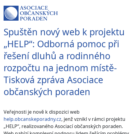
Spuštěn nový web k projektu
„HELP“: Odborná pomoc při
řešení dluhů a rodinného
rozpočtu na jednom místě-
Tisková zpráva Asociace
občanských poraden
Veřejnosti je nově k dispozici web
help.obcanskeporadny.cz
, jenž vznikl v rámci projektu
„HELP“, realizovaného Asociací občanských poraden.
Web nabízí komplexní podporu lidem řešícím problémy